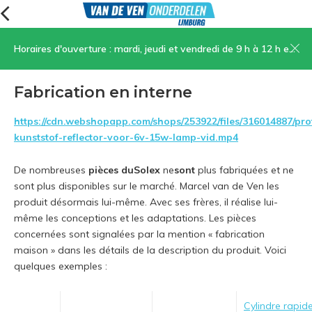
Horaires d'ouverture : mardi, jeudi et vendredi de 9 h à 12 h et de 13 h 30 à 17 h, samedi de 9 h à 12 h
Menu
Fabrication en interne
https://cdn.webshopapp.com/shops/253922/files/316014887/pro
kunststof-reflector-voor-6v-15w-lamp-vid.mp4
De nombreuses
pièces du
Solex
ne
sont
plus fabriquées et ne
sont plus disponibles sur le marché. Marcel van de Ven les
produit désormais lui-même. Avec ses frères, il réalise lui-
même les conceptions et les adaptations. Les pièces
concernées sont signalées par la mention « fabrication
maison » dans les détails de la description du produit. Voici
quelques exemples :
Cylindre rapid