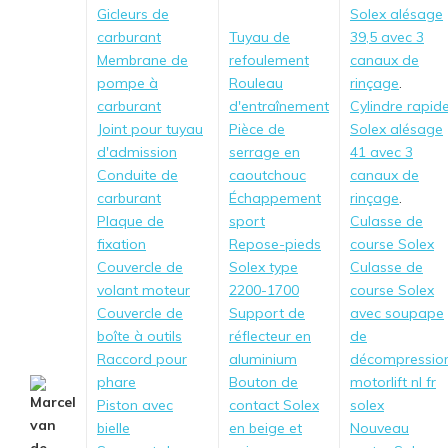
Gicleurs de
Solex alésage
carburant
Tuyau de
39,5 avec 3
Membrane de
refoulement
canaux de
pompe à
Rouleau
rinçage
.
carburant
d'entraînement
Cylindre rapid
Joint pour tuyau
Pièce de
Solex alésage
d'admission
serrage en
41 avec 3
Conduite de
caoutchouc
canaux de
carburant
Échappement
rinçage
.
Plaque de
sport
Culasse de
fixation
Repose-pieds
course Solex
Couvercle de
Solex type
Culasse de
volant moteur
2200-1700
course Solex
Couvercle de
Support de
avec soupape
boîte à outils
réflecteur en
de
Raccord pour
aluminium
décompressio
phare
Bouton de
motorlift nl fr
Piston avec
contact Solex
solex
bielle
en beige et
Nouveau