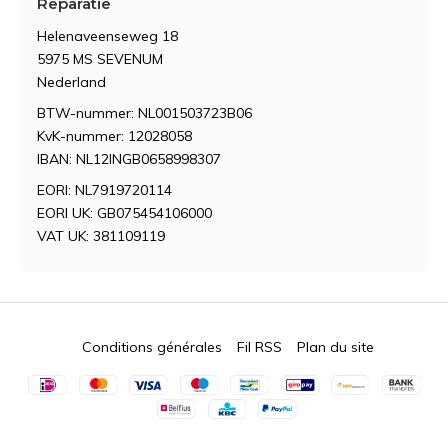
Reparatie
Helenaveenseweg 18
5975 MS SEVENUM
Nederland
BTW-nummer: NL001503723B06
KvK-nummer: 12028058
IBAN: NL12INGB0658998307
EORI: NL7919720114
EORI UK: GB075454106000
VAT UK: 381109119
Conditions générales
Fil RSS
Plan du site