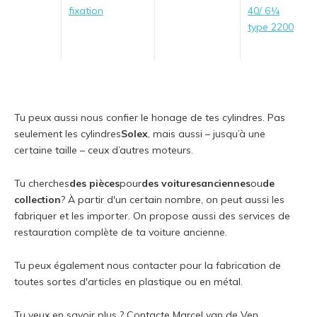
fixation
40/ 6¼
type 2200
Tu peux aussi nous confier le honage de tes cylindres. Pas
seulement les cylindres
Solex
, mais aussi – jusqu’à une
certaine taille – ceux d’autres moteurs.
Tu cherches
des pièces
pour
des voitures
anciennes
ou
de
collection
? À partir d'un certain nombre, on peut aussi les
fabriquer et les importer. On propose aussi des services de
restauration complète de ta voiture ancienne.
Tu peux également nous contacter pour la fabrication de
toutes sortes d'articles en plastique ou en métal.
Tu veux en savoir plus ? Contacte Marcel van de Ven.