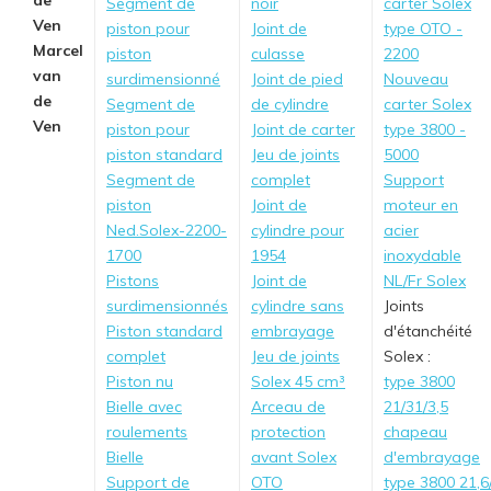
Segment de
noir
carter Solex
piston pour
Joint de
type OTO -
Marcel
piston
culasse
2200
van
surdimensionné
Joint de pied
Nouveau
de
Segment de
de cylindre
carter Solex
Ven
piston pour
Joint de carter
type 3800 -
piston standard
Jeu de joints
5000
Segment de
complet
Support
piston
Joint de
moteur en
Ned.Solex-2200-
cylindre pour
acier
1700
1954
inoxydable
Pistons
Joint de
NL/Fr Solex
surdimensionnés
cylindre sans
Joints
Piston standard
embrayage
d'étanchéité
complet
Jeu de joints
Solex :
Piston nu
Solex 45 cm³
type 3800
Bielle avec
Arceau de
21/31/3,5
roulements
protection
chapeau
Bielle
avant Solex
d'embrayage
Support de
OTO
type 3800 21,6