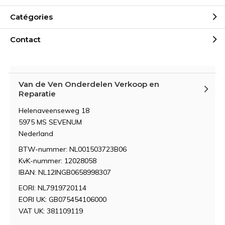
Catégories
Contact
Van de Ven Onderdelen Verkoop en
Reparatie
Helenaveenseweg 18
5975 MS SEVENUM
Nederland
BTW-nummer: NL001503723B06
KvK-nummer: 12028058
IBAN: NL12INGB0658998307
EORI: NL7919720114
EORI UK: GB075454106000
VAT UK: 381109119