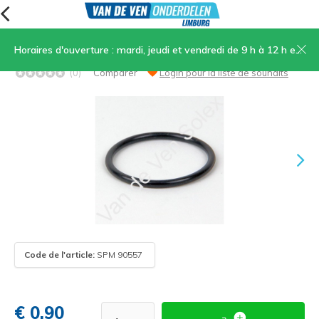
Horaires d'ouverture : mardi, jeudi et vendredi de 9 h à 12 h et de 13 h 30 à 17 h, samedi de 9 h à 12 h
03. Joint pour bouchon de réservoir
(0)
Comparer
Login pour la liste de souhaits
Code de l'article:
SPM 90557
€ 0,90