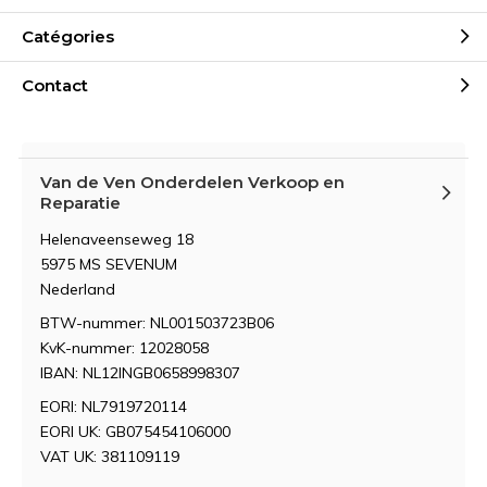
Catégories
Contact
Van de Ven Onderdelen Verkoop en
Reparatie
Helenaveenseweg 18
5975 MS SEVENUM
Nederland
BTW-nummer: NL001503723B06
KvK-nummer: 12028058
IBAN: NL12INGB0658998307
EORI: NL7919720114
EORI UK: GB075454106000
VAT UK: 381109119