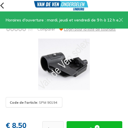
Horaires d'ouverture : mardi, jeudi et vendredi de 9 h à 12 h et de 13 h 30 à 17 h, samedi de 9 h à 12 h
05. Fixation de la poignée droite
(0)
Comparer
Login pour la liste de souhaits
Code de l'article:
SPM 90194
€ 8,50