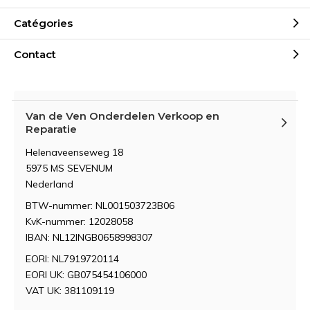
Catégories
Contact
Van de Ven Onderdelen Verkoop en
Reparatie
Helenaveenseweg 18
5975 MS SEVENUM
Nederland
BTW-nummer: NL001503723B06
KvK-nummer: 12028058
IBAN: NL12INGB0658998307
EORI: NL7919720114
EORI UK: GB075454106000
VAT UK: 381109119