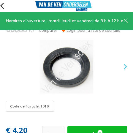
Horaires d'ouverture : mardi, jeudi et vendredi de 9 h à 12 h et de 13 h 30 à 17 h, samedi de 9 h à 12 h
Joint d'étanchéité type 3800-5000 21/31/3.5
(0)
Comparer
Login pour la liste de souhaits
Code de l'article:
1016
€ 4,20