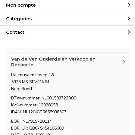
Mon compte
Catégories
Contact
Van de Ven Onderdelen Verkoop en
Reparatie
Helenaveenseweg 18
5975 MS SEVENUM
Nederland
BTW-nummer: NL001503723B06
KvK-nummer: 12028058
IBAN: NL12INGB0658998307
EORI: NL7919720114
EORI UK: GB075454106000