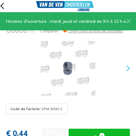
Horaires d'ouverture : mardi, jeudi et vendredi de 9 h à 12 h et de 13 h 30 à 17 h, samedi de 9 h à 12 h
21.Écrou haut M6 pour clé plate de 9
(0)
Comparer
Login pour la liste de souhaits
Code de l'article:
SPM 9000-2
€ 0,44