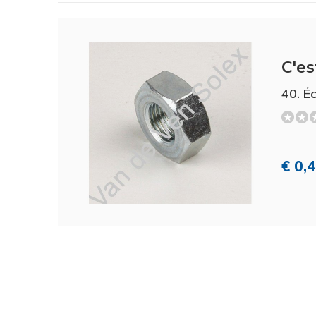
C'es
40. É
€ 0,