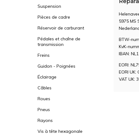
Repara
Suspension
Helenave
Pièces de cadre
5975 MS
Réservoir de carburant
Nederlan
Pédales et chaîne de
BTW-num
transmission
KvK-numm
IBAN: NL
Freins
EORI: NL
Guidon - Poignées
EORI UK:
Éclairage
VAT UK: 
Câbles
Roues
Pneus
Rayons
Vis à tête hexagonale