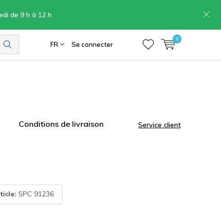
edi de 9 h à 12 h
0
FR
Se connecter
Conditions de livraison
Service client
ticle:
SPC 91236