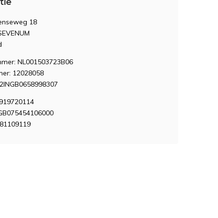
tie
enseweg 18
 SEVENUM
d
mer: NL001503723B06
er: 12028058
12INGB0658998307
7919720114
 GB075454106000
381109119