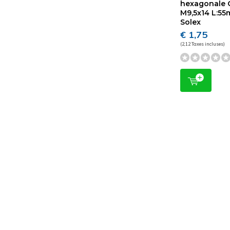
hexagonale 
M9,5x14 L:5
Solex
€ 1,75
(2,12 Taxes incluses)