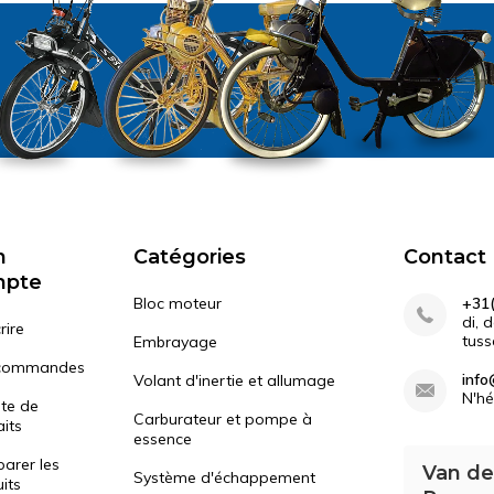
n
Catégories
Contact
mpte
Bloc moteur
+31(
di, 
rire
tuss
Embrayage
commandes
info
Volant d'inertie et allumage
N'hé
ste de
Carburateur et pompe à
its
essence
arer les
Van de
Système d'échappement
its