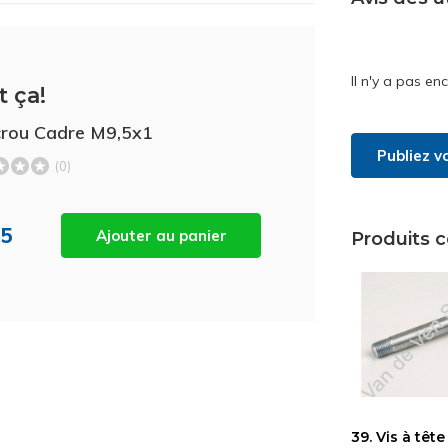
Il n'y a pas en
t ça!
crou Cadre M9,5x1
Publiez v
(0)
45
Ajouter au panier
Produits 
39. Vis à tête