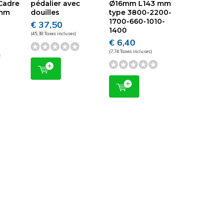
Cadre
pédalier avec
Ø16mm L143 mm
5mm
douilles
type 3800-2200-
1700-660-1010-
€ 37,50
1400
(45,38 Taxes incluses)
€ 6,40
(7,74 Taxes incluses)