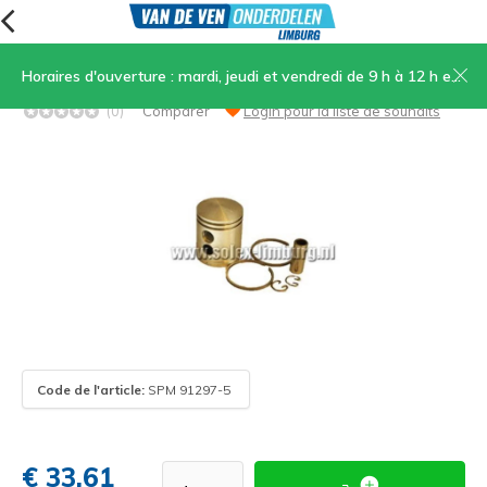
Horaires d'ouverture : mardi, jeudi et vendredi de 9 h à 12 h et de 13 h 30 à 17 h, samedi de 9 h à 12 h
40. Piston surdimensionné taille 40 mm
(0)
Comparer
Login pour la liste de souhaits
Code de l'article:
SPM 91297-5
€ 33,61