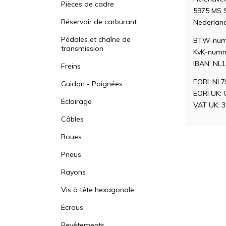
Pièces de cadre
5975 MS
Réservoir de carburant
Nederlan
Pédales et chaîne de
BTW-num
transmission
KvK-numm
IBAN: NL
Freins
EORI: NL
Guidon - Poignées
EORI UK:
Éclairage
VAT UK: 
Câbles
Roues
Pneus
Rayons
Vis à tête hexagonale
Écrous
Revêtements