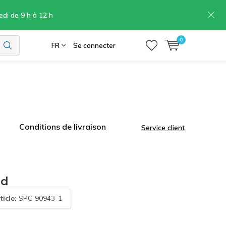
edi de 9 h à 12 h
0
FR
Se connecter
Conditions de livraison
Service client
nd
ticle:
SPC 90943-1