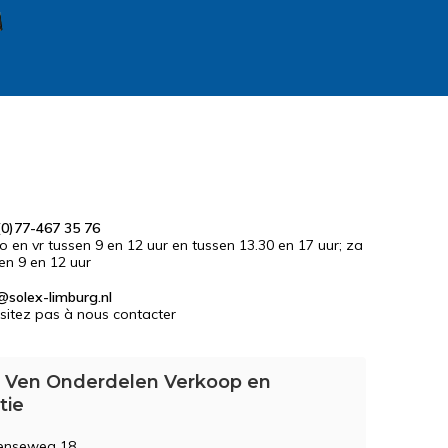
0)77-467 35 76
do en vr tussen 9 en 12 uur en tussen 13.30 en 17 uur; za
en 9 en 12 uur
@solex-limburg.nl
sitez pas à nous contacter
 Ven Onderdelen Verkoop en
tie
enseweg 18