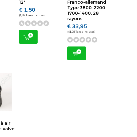
12"
Franco-allemand
Type 3800-2200-
€ 1,50
1700-1400, 28
(1,82 Taxes incluses)
rayons
€ 33,95
(41,08 Taxes incluses)
à air
c valve