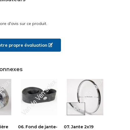
core d'avis sur ce produit.
otre propre évaluation
connexes
ière
06. Fond de jante-
07. Jante 2x19