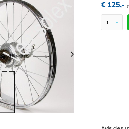
€ 125,-
(
Avis des u