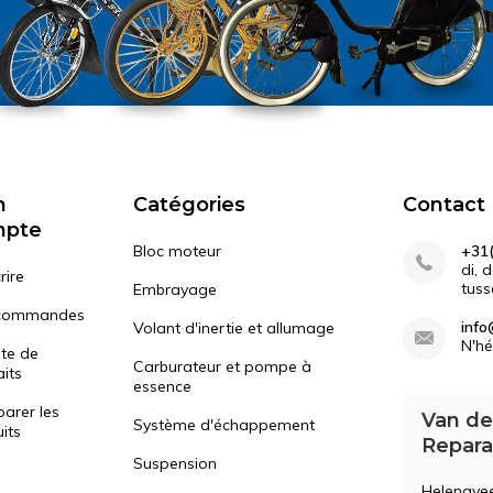
n
Catégories
Contact
mpte
Bloc moteur
+31(
di, 
rire
tuss
Embrayage
commandes
info
Volant d'inertie et allumage
N'hé
ste de
Carburateur et pompe à
its
essence
arer les
Van de
Système d'échappement
its
Repara
Suspension
Helenave