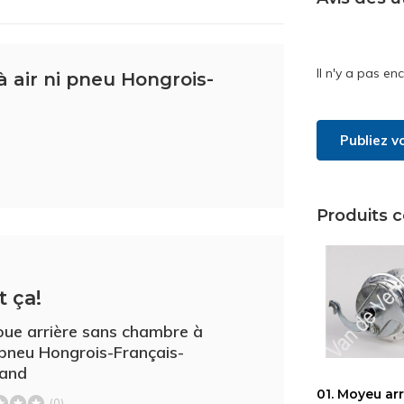
Il n'y a pas en
à air ni pneu Hongrois-
Publiez v
Produits 
t ça!
oue arrière sans chambre à
i pneu Hongrois-Français-
mand
01. Moyeu arr
(0)