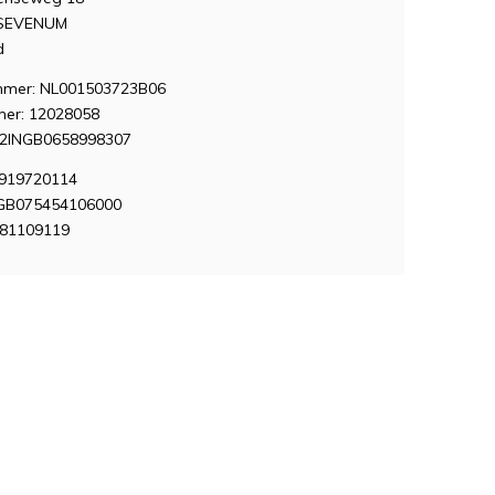
 SEVENUM
d
mer: NL001503723B06
er: 12028058
12INGB0658998307
7919720114
 GB075454106000
381109119