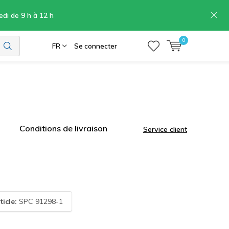
edi de 9 h à 12 h
0
FR
Se connecter
Conditions de livraison
Service client
ticle:
SPC 91298-1