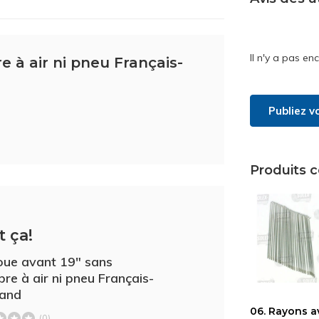
Il n'y a pas en
e à air ni pneu Français-
Publiez v
Produits 
t ça!
oue avant 19" sans
re à air ni pneu Français-
mand
06. Rayons a
(0)