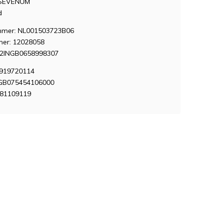
 SEVENUM
d
mer: NL001503723B06
er: 12028058
12INGB0658998307
7919720114
 GB075454106000
381109119