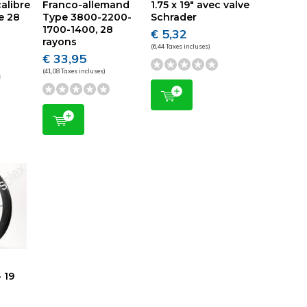
calibre
Franco-allemand
1.75 x 19" avec valve
de 28
Type 3800-2200-
Schrader
1700-1400, 28
€ 5,32
rayons
(6,44 Taxes incluses)
€ 33,95
(41,08 Taxes incluses)
 19