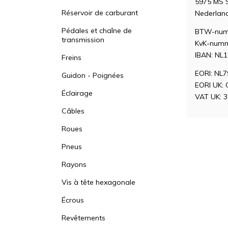
5975 MS
Réservoir de carburant
Nederlan
Pédales et chaîne de
BTW-num
transmission
KvK-numm
IBAN: NL
Freins
EORI: NL
Guidon - Poignées
EORI UK:
Éclairage
VAT UK: 
Câbles
Roues
Pneus
Rayons
Vis à tête hexagonale
Écrous
Revêtements