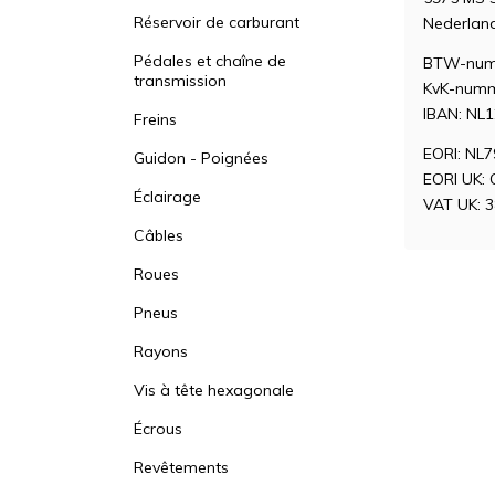
Réservoir de carburant
Nederlan
Pédales et chaîne de
BTW-num
transmission
KvK-numm
IBAN: NL
Freins
EORI: NL
Guidon - Poignées
EORI UK:
Éclairage
VAT UK: 
Câbles
Roues
Pneus
Rayons
Vis à tête hexagonale
Écrous
Revêtements