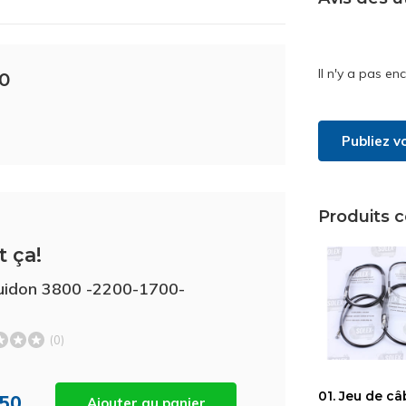
Il n'y a pas en
0
Publiez v
Produits 
t ça!
uidon 3800 -2200-1700-
(0)
01. Jeu de câ
,50
Ajouter au panier