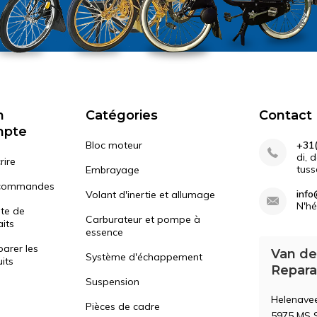
n
Catégories
Contact
mpte
Bloc moteur
+31(
di, 
rire
tuss
Embrayage
commandes
info
Volant d'inertie et allumage
N'hé
ste de
Carburateur et pompe à
its
essence
arer les
Van de
Système d'échappement
its
Repara
Suspension
Helenave
Pièces de cadre
5975 MS