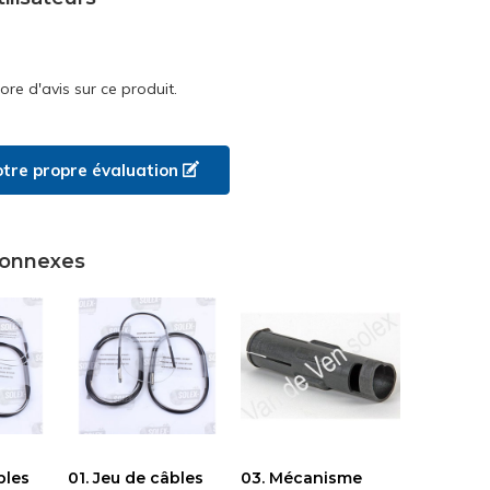
core d'avis sur ce produit.
otre propre évaluation
connexes
bles
01. Jeu de câbles
03. Mécanisme