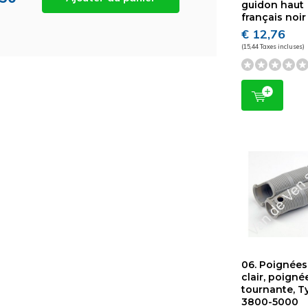
guidon haut
français noir
€ 12,76
(15,44 Taxes incluses)
06. Poignées
clair, poigné
tournante, T
3800-5000