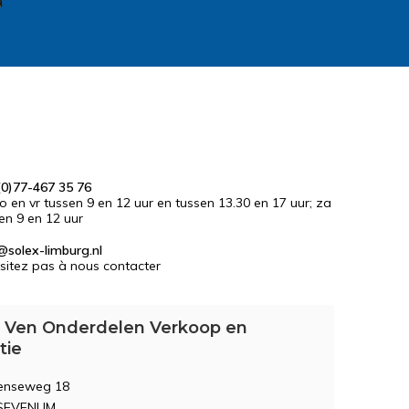
0)77-467 35 76
do en vr tussen 9 en 12 uur en tussen 13.30 en 17 uur; za
en 9 en 12 uur
@solex-limburg.nl
sitez pas à nous contacter
 Ven Onderdelen Verkoop en
tie
enseweg 18
 SEVENUM