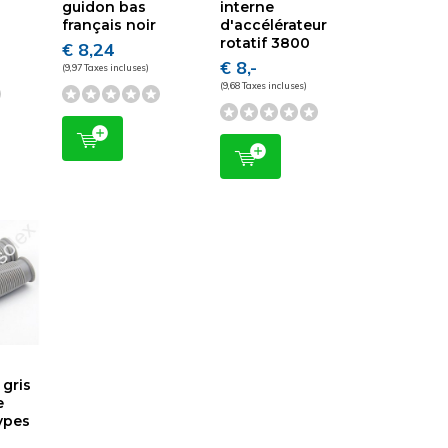
guidon bas
interne
français noir
d'accélérateur
rotatif 3800
€ 8,24
€ 8,-
(9,97 Taxes incluses)
(9,68 Taxes incluses)
 gris
e
ypes