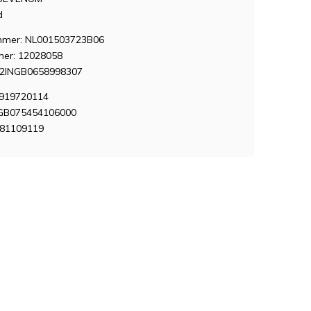
d
mer: NL001503723B06
er: 12028058
12INGB0658998307
7919720114
 GB075454106000
381109119