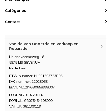
Catégories
Contact
Van de Ven Onderdelen Verkoop en
Reparatie
Helenaveenseweg 18
5975 MS SEVENUM
Nederland
BTW-nummer: NL001503723B06
KvK-nummer: 12028058
IBAN: NL12INGB0658998307
EORI: NL7919720114
EORI UK: GB075454106000
VAT UK: 381109119