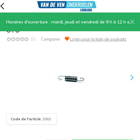
Horaires d'ouverture : mardi, jeudi et vendredi de 9 h à 12 h et de 13 h 30 à 17 h, samedi de 9 h à 12 h
Ressort de carburateur types 1700-2200-
OTO
(0)
Comparer
Login pour la liste de souhaits
Code de l'article:
2001