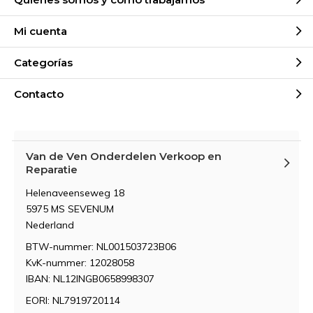
Quiénes somos y cómo trabajamos
Mi cuenta
Categorías
Contacto
Van de Ven Onderdelen Verkoop en
Reparatie
Helenaveenseweg 18
5975 MS SEVENUM
Nederland
BTW-nummer: NL001503723B06
KvK-nummer: 12028058
IBAN: NL12INGB0658998307
EORI: NL7919720114