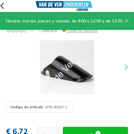
Horario: martes, jueves y viernes, de 9:00 a 12:00 y de 13:30 a 17:00; sábados, de 9:00 a 12:00
08. Guardabarros de motor negro
(0)
Comparar
Login for wishlist
Código de artículo:
SPM 90827-1
€ 6,72