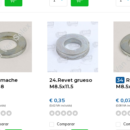
emache
24.Revet grueso
34
R
18
M8.5x11.5
M8.5
€ 0,35
€ 0,0
uido)
(0,42 IVA incluido)
(0,08 IVA in
arar
Comparar
Com