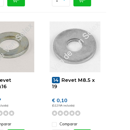
evet
14
Revet M8.5 x
x16
19
7
€ 0,10
cluido)
(0,12 IVA incluido)
parar
Comparar