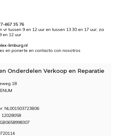
77-467 35 76
en vr tussen 9 en 12 uur en tussen 13.30 en 17 uur; za
9 en 12 uur
lex-limburg.nl
es en ponerte en contacto con nosotros
en Onderdelen Verkoop en Reparatie
seweg 18
VENUM
: NL001503723B06
 12028058
NGB0658998307
9720114