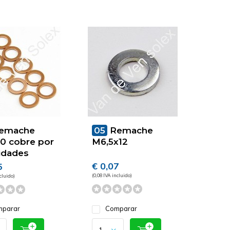
emache
05
Remache
0 cobre por
M6,5x12
idades
€ 0,07
5
(0,08 IVA incluido)
cluido)
parar
Comparar