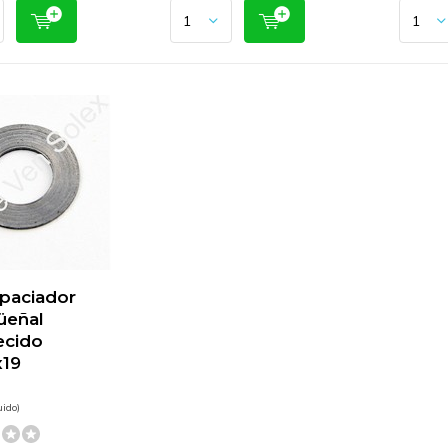
paciador
üeñal
ecido
x19
uido)