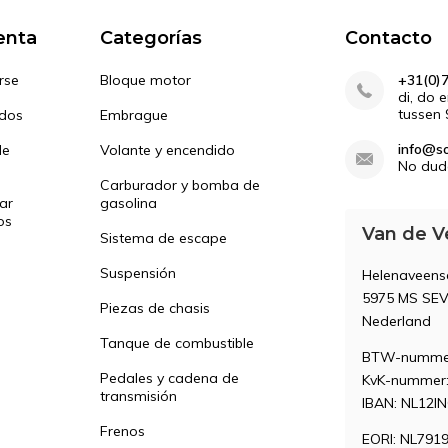
enta
Categorías
Contacto
rse
Bloque motor
+31(0)
di, do 
tussen 
idos
Embrague
info@so
de
Volante y encendido
No dud
Carburador y bomba de
ar
gasolina
os
Van de V
Sistema de escape
Suspensión
Helenaveen
5975 MS SE
Piezas de chasis
Nederland
Tanque de combustible
BTW-nummer
Pedales y cadena de
KvK-nummer:
transmisión
IBAN: NL12I
Frenos
EORI: NL791