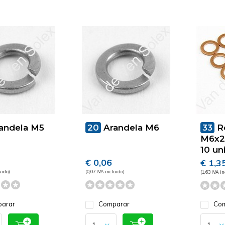
andela M5
20
Arandela M6
33
R
M6x2
10 un
€ 0,06
€ 1,3
uido)
(0,07 IVA incluido)
(1,63 IVA in
arar
Comparar
Com