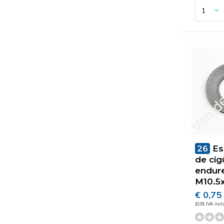
26
Es
de cig
endur
M10.5
€ 0,75
(0,91 IVA incl