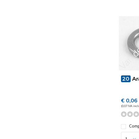
20
Ar
€ 0,06
(0,07 IVA incl
Comp