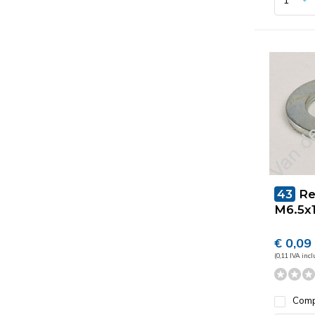
43
R
M6.5x
€ 0,09
(0,11 IVA incl
Comp