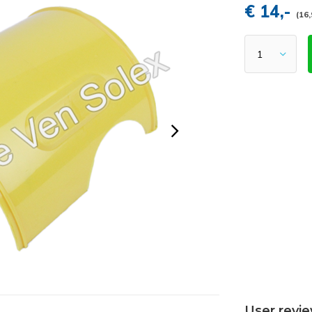
€ 14,-
(16,
User revi