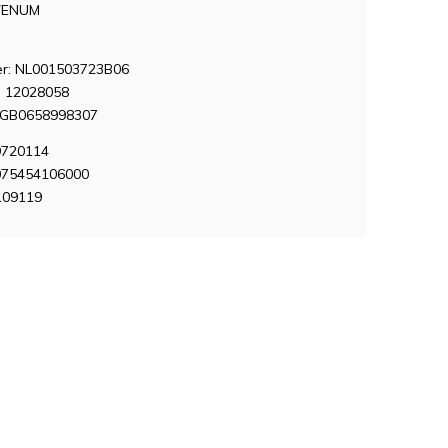
VENUM
: NL001503723B06
 12028058
NGB0658998307
9720114
075454106000
109119