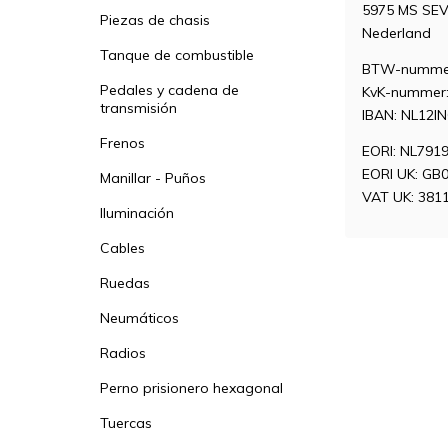
5975 MS SE
Piezas de chasis
Nederland
Tanque de combustible
BTW-nummer
Pedales y cadena de
KvK-nummer:
transmisión
IBAN: NL12I
Frenos
EORI: NL791
EORI UK: GB
Manillar - Puños
VAT UK: 381
Iluminación
Cables
Ruedas
Neumáticos
Radios
Perno prisionero hexagonal
Tuercas