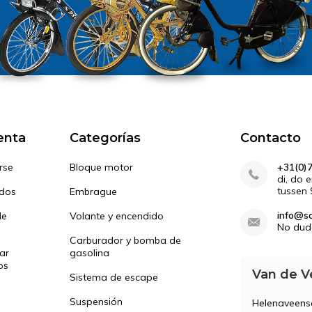
enta
Categorías
Contacto
rse
Bloque motor
+31(0)
di, do 
tussen 
idos
Embrague
info@so
de
Volante y encendido
No dud
Carburador y bomba de
ar
gasolina
os
Van de V
Sistema de escape
Suspensión
Helenaveen