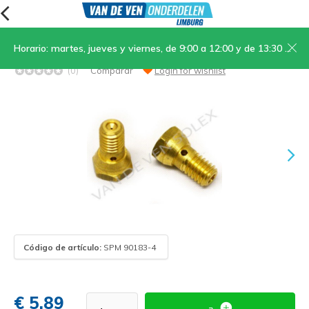
Horario: martes, jueves y viernes, de 9:00 a 12:00 y de 13:30 a 17:00; sábados, de 9:00 a 12:00
14. Chicle de combustible tamaño 29
(0)
Comparar
Login for wishlist
Código de artículo:
SPM 90183-4
€ 5,89