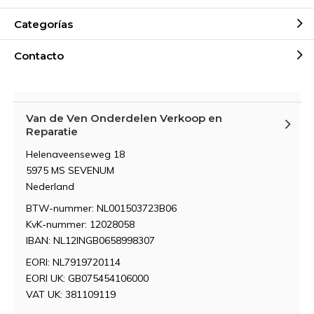
Categorías
Contacto
Van de Ven Onderdelen Verkoop en
Reparatie
Helenaveenseweg 18
5975 MS SEVENUM
Nederland
BTW-nummer: NL001503723B06
KvK-nummer: 12028058
IBAN: NL12INGB0658998307
EORI: NL7919720114
EORI UK: GB075454106000
VAT UK: 381109119