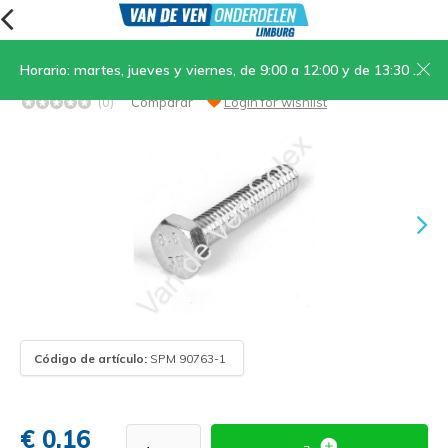
Horario: martes, jueves y viernes, de 9:00 a 12:00 y de 13:30 a 17:00; sábados, de 9:00 a 12:00
10. Perno prisionero hexagonal M4x20
(0)
Comparar
Login for wishlist
Código de artículo:
SPM 90763-1
€ 0,16