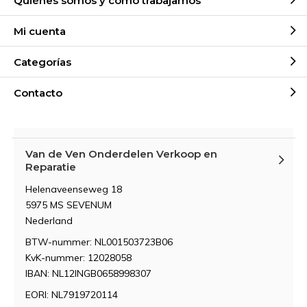
Quiénes somos y cómo trabajamos
Mi cuenta
Categorías
Contacto
Van de Ven Onderdelen Verkoop en
Reparatie
Helenaveenseweg 18
5975 MS SEVENUM
Nederland
BTW-nummer: NL001503723B06
KvK-nummer: 12028058
IBAN: NL12INGB0658998307
EORI: NL7919720114