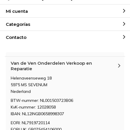
Mi cuenta
Categorías
Contacto
Van de Ven Onderdelen Verkoop en
Reparatie
Helenaveenseweg 18
5975 MS SEVENUM
Nederland
BTW-nummer: NL001503723B06
KvK-nummer: 12028058
IBAN: NL12INGB0658998307
EORI: NL7919720114
EORI UK: GB075454106000