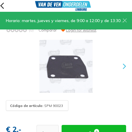
Horario: martes, jueves y viernes, de 9:00 a 12:00 y de 13:30 a 17:00; sábados, de 9:00 a 12:00
16. Diafragma de bomba de combustible
(0)
Comparar
Login for wishlist
Código de artículo:
SPM 90023
€ 2,-