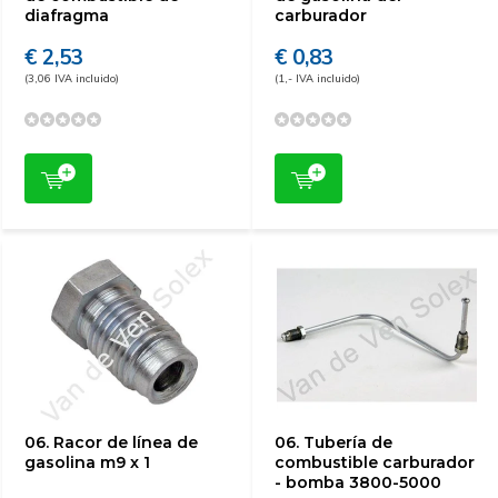
diafragma
carburador
€ 2,53
€ 0,83
(3,06 IVA incluido)
(1,- IVA incluido)
06. Racor de línea de
06. Tubería de
gasolina m9 x 1
combustible carburador
- bomba 3800-5000