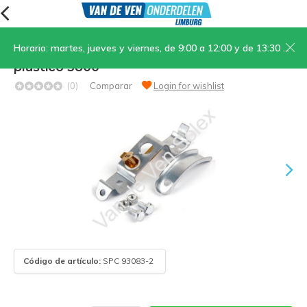
Horario: martes, jueves y viernes, de 9:00 a 12:00 y de 13:30 a 17:00; sábados, de 9:00 a 12:00
10. Interior de la cubierta de luz trasera de
plástico 3800
(0)
Comparar
Login for wishlist
Código de artículo:
SPC 93083-2