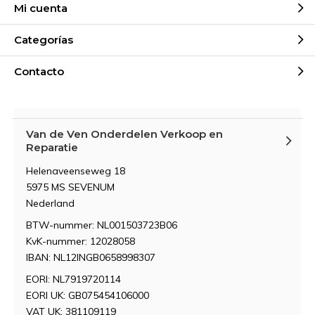
Mi cuenta
Categorías
Contacto
Van de Ven Onderdelen Verkoop en
Reparatie
Helenaveenseweg 18
5975 MS SEVENUM
Nederland
BTW-nummer: NL001503723B06
KvK-nummer: 12028058
IBAN: NL12INGB0658998307
EORI: NL7919720114
EORI UK: GB075454106000
VAT UK: 381109119