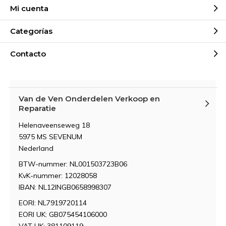
Mi cuenta
Categorías
Contacto
Van de Ven Onderdelen Verkoop en
Reparatie
Helenaveenseweg 18
5975 MS SEVENUM
Nederland
BTW-nummer: NL001503723B06
KvK-nummer: 12028058
IBAN: NL12INGB0658998307
EORI: NL7919720114
EORI UK: GB075454106000