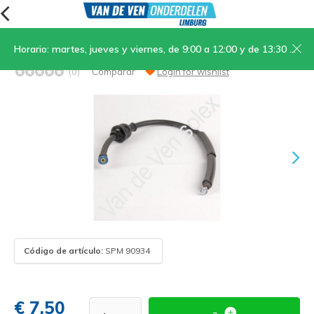
Horario: martes, jueves y viernes, de 9:00 a 12:00 y de 13:30 a 17:00; sábados, de 9:00 a 12:00
18. Cable de bujía completo
(0)
Comparar
Login for wishlist
Código de artículo:
SPM 90934
€ 7,50