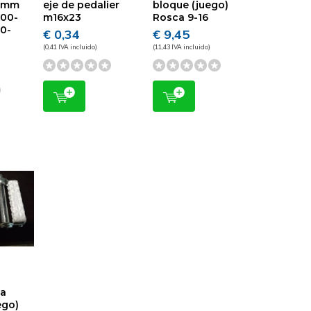
 mm
eje de pedalier
bloque (juego)
200-
m16x23
Rosca 9-16
10-
€ 0,34
€ 9,45
(0,41 IVA incluido)
(11,43 IVA incluido)
ca
ego)