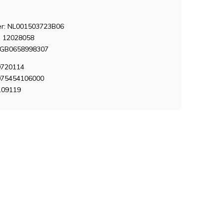
: NL001503723B06
 12028058
NGB0658998307
9720114
075454106000
109119