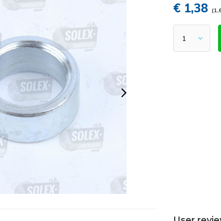
€ 1,38
(1,
User revi