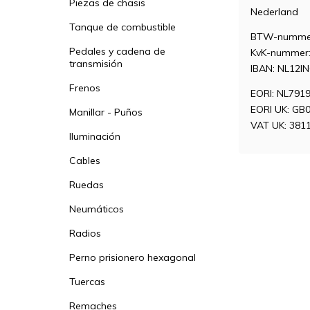
Piezas de chasis
Nederland
Tanque de combustible
BTW-nummer
Pedales y cadena de
KvK-nummer:
transmisión
IBAN: NL12I
Frenos
EORI: NL791
EORI UK: GB
Manillar - Puños
VAT UK: 381
Iluminación
Cables
Ruedas
Neumáticos
Radios
Perno prisionero hexagonal
Tuercas
Remaches