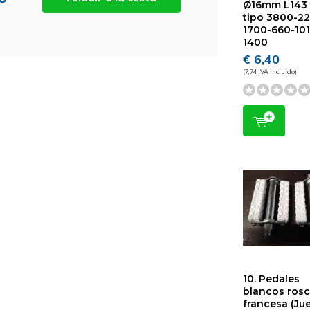
Ø16mm L143
tipo 3800-2
1700-660-10
1400
€ 6,40
(7,74 IVA incluido)
10. Pedales
blancos ros
francesa (Ju