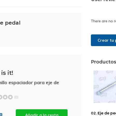
There are no r
de pedal
Crear tu 
Productos
is it!
nillo espaciador para eje de
(0)
02. Eje de pe
38
Añadir a la cesta