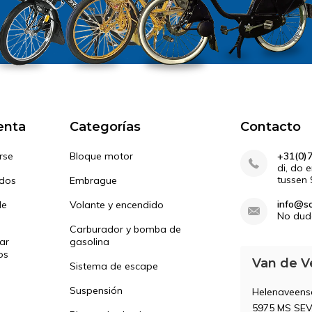
enta
Categorías
Contacto
rse
Bloque motor
+31(0)
di, do 
tussen 
idos
Embrague
info@so
de
Volante y encendido
No dud
Carburador y bomba de
ar
gasolina
os
Van de V
Sistema de escape
Suspensión
Helenaveen
5975 MS SE