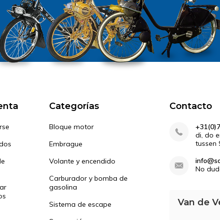
enta
Categorías
Contacto
rse
Bloque motor
+31(0)
di, do 
tussen 
idos
Embrague
info@so
de
Volante y encendido
No dud
Carburador y bomba de
ar
gasolina
os
Van de V
Sistema de escape