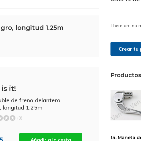
There are no r
gro, longitud 1.25m
Crear tu 
Productos
is it!
able de freno delantero
, longitud 1.25m
(0)
14. Maneta d
25
Añadir a la cesta