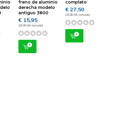
minio
freno de aluminio
completo
odelo
derecha modelo
€ 27,50
0
antiguo 3800
(33,28 IVA incluido)
€ 15,95
(19,30 IVA incluido)