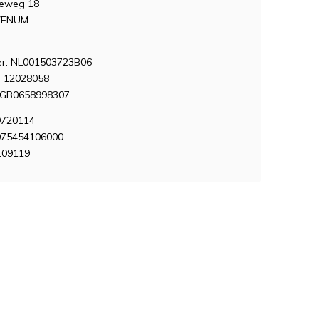
seweg 18
VENUM
: NL001503723B06
 12028058
NGB0658998307
9720114
075454106000
109119