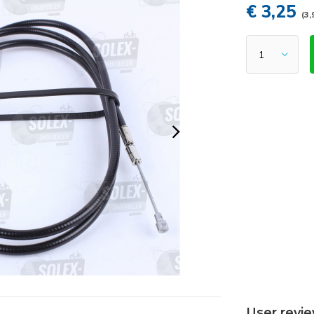
€ 3,25
(3,
User revi