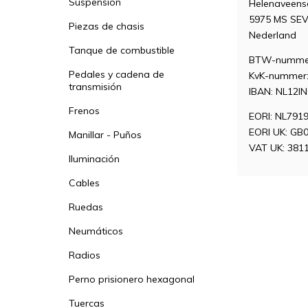
Suspensión
Helenaveen
5975 MS SE
Piezas de chasis
Nederland
Tanque de combustible
BTW-nummer
Pedales y cadena de
KvK-nummer:
transmisión
IBAN: NL12I
Frenos
EORI: NL791
EORI UK: GB
Manillar - Puños
VAT UK: 381
Iluminación
Cables
Ruedas
Neumáticos
Radios
Perno prisionero hexagonal
Tuercas