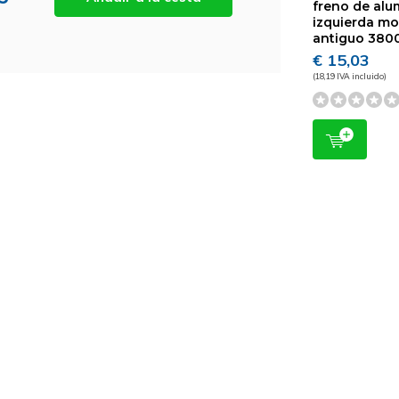
freno de alu
izquierda m
antiguo 380
€ 15,03
(18,19 IVA incluido)