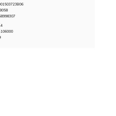
01503723B06
8058
58998307
14
4106000
9