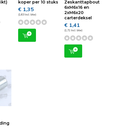
ikt)
koper per 10 stuks
Zeskanttapbout
6xM6x16 en
€ 1,35
2xM6x20
(1,63 Incl. btw)
carterdeksel
€ 1,41
(1,71 Incl. btw)
iding