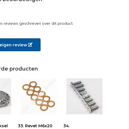
en reviews geschreven over dit product.
e eigen review
rde producten
ksel
33. Revet M6x20
34.