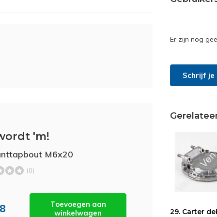
Er zijn nog ge
Schrijf j
Gerelatee
wordt 'm!
anttapbout M6x20
(0)
Toevoegen aan
18
29. Carter de
winkelwagen