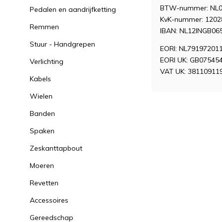
BTW-nummer: NL0
Pedalen en aandrijfketting
KvK-nummer: 1202
Remmen
IBAN: NL12INGB06
Stuur - Handgrepen
EORI: NL79197201
EORI UK: GB07545
Verlichting
VAT UK: 38110911
Kabels
Wielen
Banden
Spaken
Zeskanttapbout
Moeren
Revetten
Accessoires
Gereedschap