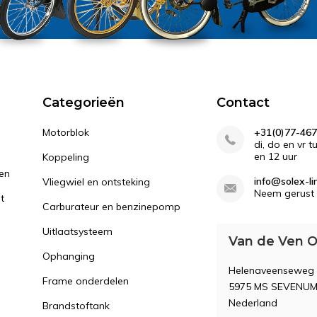
Categorieën
Contact
Motorblok
+31(0)77-467
di, do en vr 
en 12 uur
Koppeling
gen
info@solex-li
Vliegwiel en ontsteking
Neem gerust 
st
Carburateur en benzinepomp
Uitlaatsysteem
Van de Ven O
Ophanging
Helenaveenseweg
Frame onderdelen
5975 MS SEVENU
Nederland
Brandstoftank