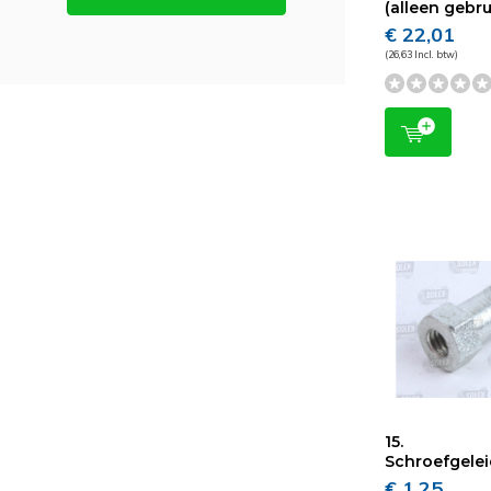
(alleen gebru
€ 22,01
(26,63 Incl. btw)
15.
Schroefgele
€ 1,25