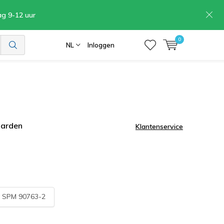
ag 9-12 uur
0
NL
Inloggen
aarden
Klantenservice
:
SPM 90763-2