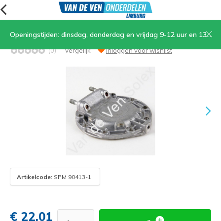
Openingstijden: dinsdag, donderdag en vrijdag 9-12 uur en 13.30-17 uur, zaterdag 9-12 uur
29. Carterdeksel (alleen gebruikt)
(0)
Vergelijk
Inloggen voor wishlist
Artikelcode:
SPM 90413-1
€ 22,01