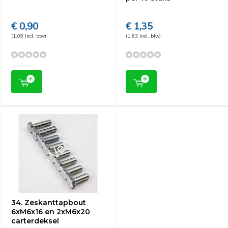
€ 0,90
€ 1,35
(1,09 Incl. btw)
(1,63 Incl. btw)
34. Zeskanttapbout
6xM6x16 en 2xM6x20
carterdeksel