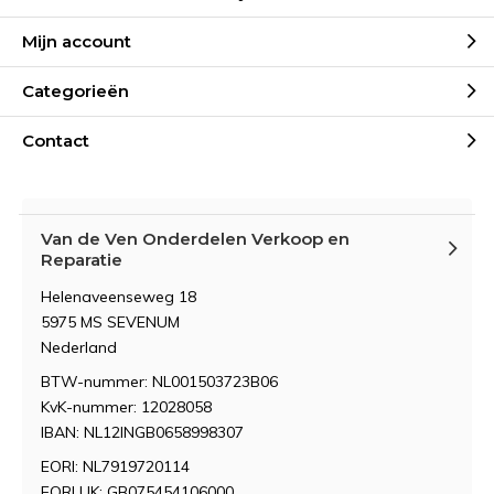
Mijn account
Categorieën
Contact
Van de Ven Onderdelen Verkoop en
Reparatie
Helenaveenseweg 18
5975 MS SEVENUM
Nederland
BTW-nummer: NL001503723B06
KvK-nummer: 12028058
IBAN: NL12INGB0658998307
EORI: NL7919720114
EORI UK: GB075454106000