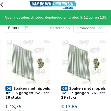
Openingstijden: dinsdag, donderdag en vrijdag 9-12 uur en 13.30-17 uur, zaterdag 9-12 uur
Spaken
(14)
Filters
Sorteren op:
06
Spaken met nippels
06
Spaken met nippels
16" - 13 gangen 152 - set
16" - 13 gangen 176 - set
28 stuks
28 stuks
€ 13,75
€ 13,85