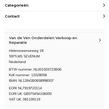
Categorieën
Contact
Van de Ven Onderdelen Verkoop en
Reparatie
Helenaveenseweg 18
5975 MS SEVENUM
Nederland
BTW-nummer: NL001503723B06
KvK-nummer: 12028058
IBAN: NL12INGB0658998307
EORI: NL7919720114
EORI UK: GB075454106000
VAT UK: 381109119