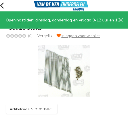
Openingstijden: dinsdag, donderdag en vrijdag 9-12 uur en 13.30-17 uur, zaterdag 9-12 uur
06. Spaken met nippels 19" - 13 gangen 196
- set 28 stuks
(0)
Vergelijk
Inloggen voor wishlist
Artikelcode:
SPC 91358-3