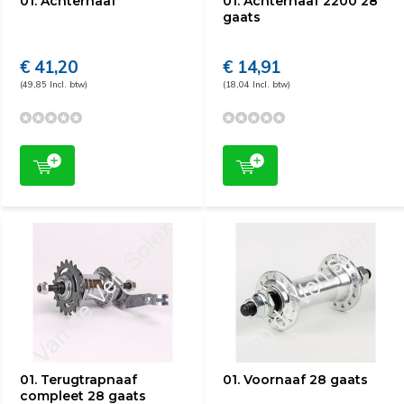
01. Achternaaf
01. Achternaaf 2200 28
gaats
€ 41,20
€ 14,91
(49,85 Incl. btw)
(18,04 Incl. btw)
01. Terugtrapnaaf
01. Voornaaf 28 gaats
compleet 28 gaats