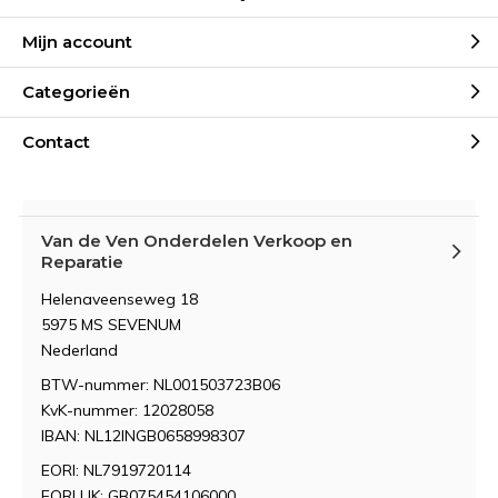
Mijn account
Categorieën
Contact
Van de Ven Onderdelen Verkoop en
Reparatie
Helenaveenseweg 18
5975 MS SEVENUM
Nederland
BTW-nummer: NL001503723B06
KvK-nummer: 12028058
IBAN: NL12INGB0658998307
EORI: NL7919720114
EORI UK: GB075454106000