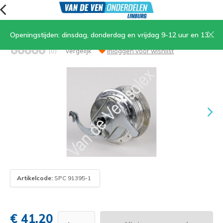
Openingstijden: dinsdag, donderdag en vrijdag 9-12 uur en 13.30-17 uur, zaterdag 9-12 uur
01. Achternaaf
(0)
Vergelijk
Inloggen voor wishlist
Artikelcode:
SPC 91395-1
€ 41,20