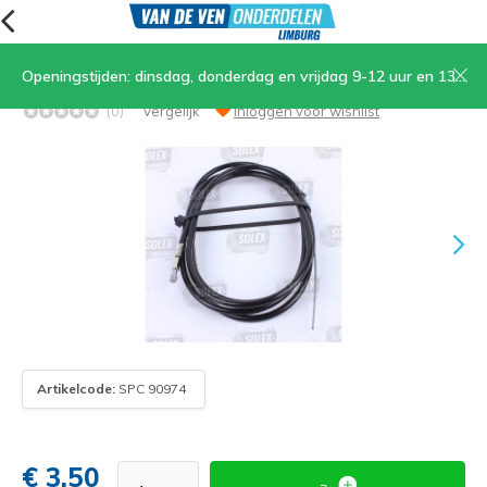
Openingstijden: dinsdag, donderdag en vrijdag 9-12 uur en 13.30-17 uur, zaterdag 9-12 uur
02. Kabel achterrem zwart lengte 2m
(0)
Vergelijk
Inloggen voor wishlist
Artikelcode:
SPC 90974
€ 3,50