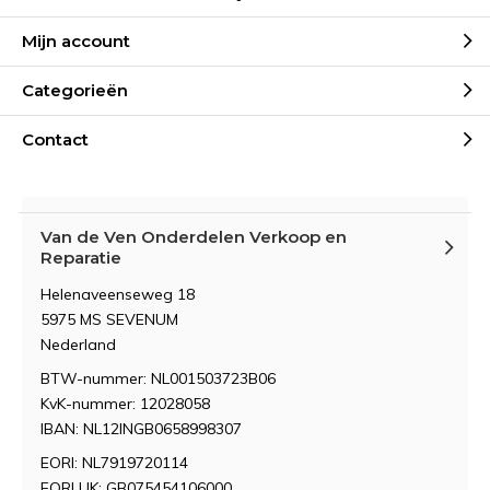
Mijn account
Categorieën
Contact
Van de Ven Onderdelen Verkoop en
Reparatie
Helenaveenseweg 18
5975 MS SEVENUM
Nederland
BTW-nummer: NL001503723B06
KvK-nummer: 12028058
IBAN: NL12INGB0658998307
EORI: NL7919720114
EORI UK: GB075454106000