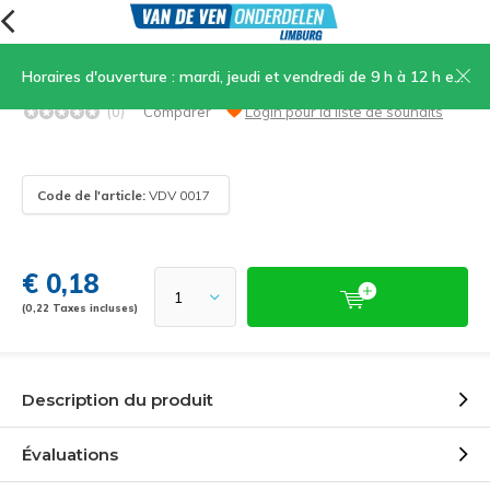
Horaires d'ouverture : mardi, jeudi et vendredi de 9 h à 12 h et de 13 h 30 à 17 h, samedi de 9 h à 12 h
Vis à tête hexagonale M6x25
(0)
Comparer
Login pour la liste de souhaits
Code de l'article:
VDV 0017
€ 0,18
(0,22 Taxes incluses)
Description du produit
Évaluations