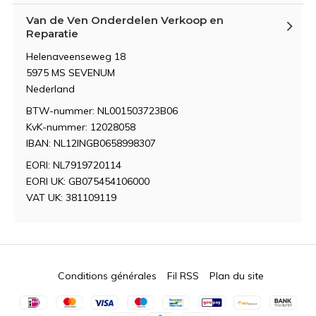
Van de Ven Onderdelen Verkoop en
Reparatie
Helenaveenseweg 18
5975 MS SEVENUM
Nederland
BTW-nummer: NL001503723B06
KvK-nummer: 12028058
IBAN: NL12INGB0658998307
EORI: NL7919720114
EORI UK: GB075454106000
VAT UK: 381109119
Conditions générales
Fil RSS
Plan du site