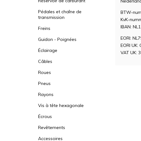
Réservoir de carburant
Nederlan
Pédales et chaîne de
BTW-num
transmission
KvK-numm
IBAN: NL
Freins
EORI: NL
Guidon - Poignées
EORI UK:
Éclairage
VAT UK: 
Câbles
Roues
Pneus
Rayons
Vis à tête hexagonale
Écrous
Revêtements
Accessoires