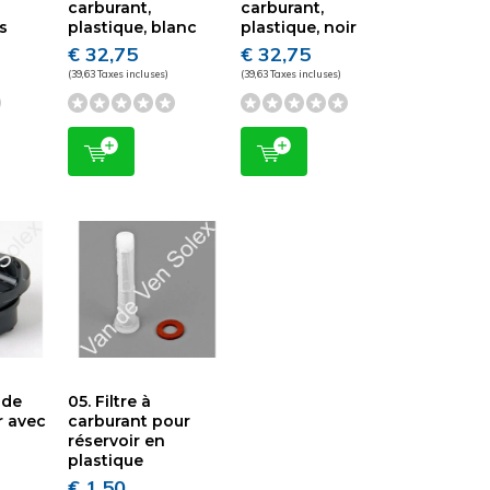
carburant,
carburant,
is
plastique, blanc
plastique, noir
€ 32,75
€ 32,75
(39,63 Taxes incluses)
(39,63 Taxes incluses)
 de
05. Filtre à
r avec
carburant pour
réservoir en
plastique
€ 1,50