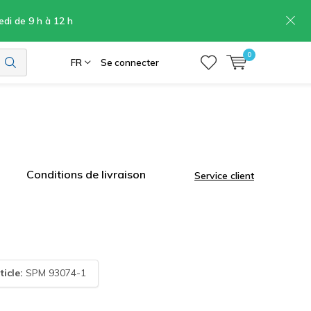
edi de 9 h à 12 h
0
FR
Se connecter
Conditions de livraison
Service client
ticle:
SPM 93074-1