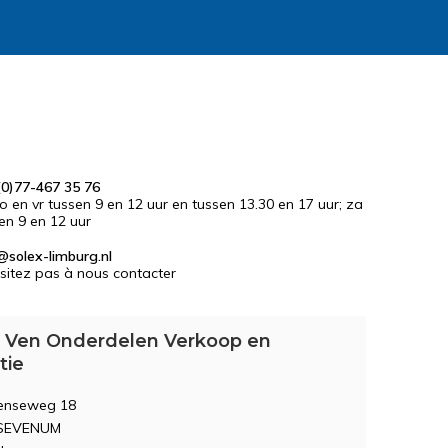
0)77-467 35 76
do en vr tussen 9 en 12 uur en tussen 13.30 en 17 uur; za
en 9 en 12 uur
@solex-limburg.nl
sitez pas à nous contacter
 Ven Onderdelen Verkoop en
tie
enseweg 18
 SEVENUM