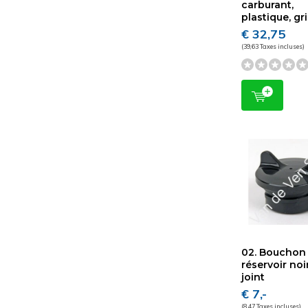
carburant,
plastique, gr
€ 32,75
(39,63 Taxes incluses)
02. Bouchon
réservoir noi
joint
€ 7,-
(8,47 Taxes incluses)