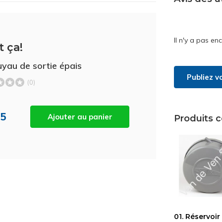
Il n'y a pas en
t ça!
uyau de sortie épais
Publiez v
(0)
45
Ajouter au panier
Produits 
01. Réservoir