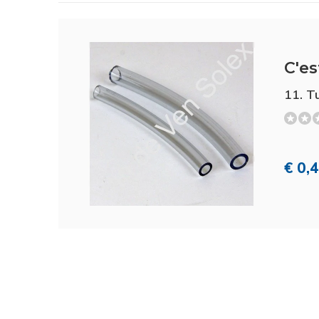
C'es
11. T
€ 0,