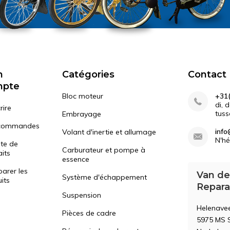
n
Catégories
Contact
mpte
Bloc moteur
+31(
di, 
rire
tuss
Embrayage
commandes
info
Volant d'inertie et allumage
N'hé
ste de
Carburateur et pompe à
its
essence
arer les
Van de
Système d'échappement
its
Repara
Suspension
Helenave
Pièces de cadre
5975 MS