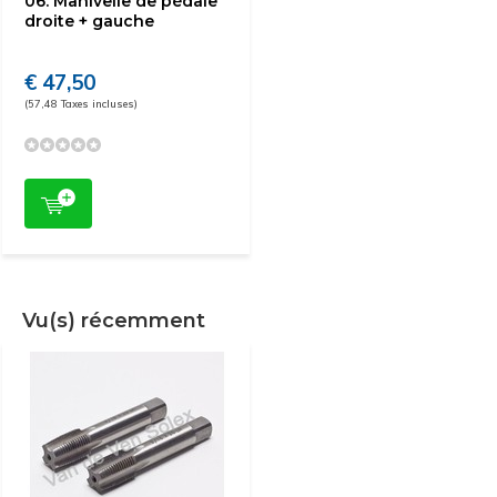
06. Manivelle de pédale
droite + gauche
€ 47,50
(57,48 Taxes incluses)
Vu(s) récemment