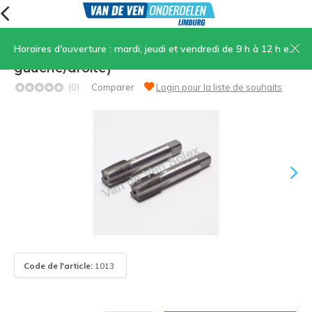
Horaires d'ouverture : mardi, jeudi et vendredi de 9 h à 12 h et de 13 h 30 à 17 h, samedi de 9 h à 12 h
Taraudeurs pour le boîtier de pédalier (kit 2
gauche/droite)
(0)
Comparer
Login pour la liste de souhaits
Code de l'article:
1013