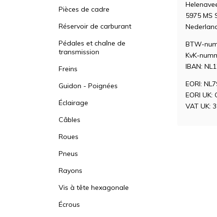
Helenave
Pièces de cadre
5975 MS
Réservoir de carburant
Nederlan
Pédales et chaîne de
BTW-num
transmission
KvK-numm
IBAN: NL
Freins
EORI: NL
Guidon - Poignées
EORI UK:
Éclairage
VAT UK: 
Câbles
Roues
Pneus
Rayons
Vis à tête hexagonale
Écrous