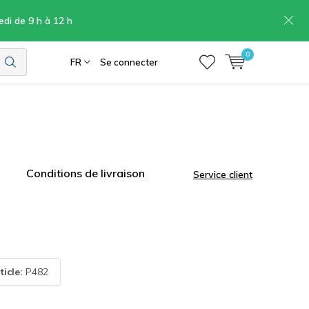
edi de 9 h à 12 h
0
FR
Se connecter
Conditions de livraison
Service client
ticle:
P482