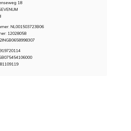
enseweg 18
 SEVENUM
d
mer: NL001503723B06
er: 12028058
12INGB0658998307
7919720114
 GB075454106000
381109119