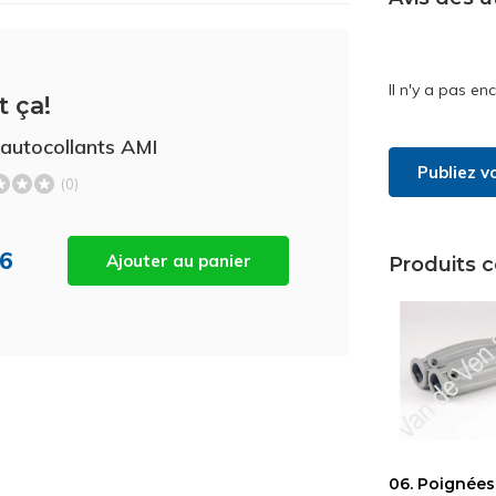
Il n'y a pas en
t ça!
'autocollants AMI
Publiez v
(0)
56
Ajouter au panier
Produits 
06. Poignée