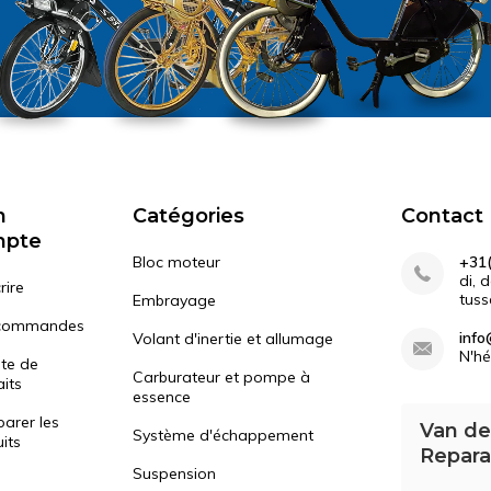
n
Catégories
Contact
mpte
Bloc moteur
+31(
di, 
rire
tuss
Embrayage
commandes
info
Volant d'inertie et allumage
N'hé
ste de
Carburateur et pompe à
its
essence
arer les
Van de
Système d'échappement
its
Repara
Suspension