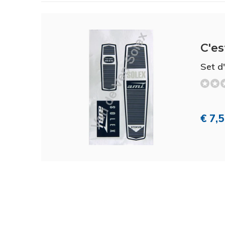
C'es
Set d
€ 7,