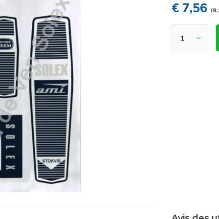
€ 7,56
(9
Avis des u