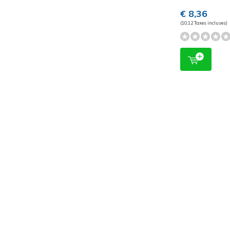
€ 8,36
(10,12 Taxes incluses)