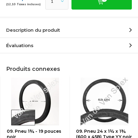
(12,10 Taxes incluses)
Description du produit
Évaluations
Produits connexes
09. Pneu 1¾ - 19 pouces
09. Pneu 24 x 1½ x 1¾
noir
(600 x 45B) Type YY noir