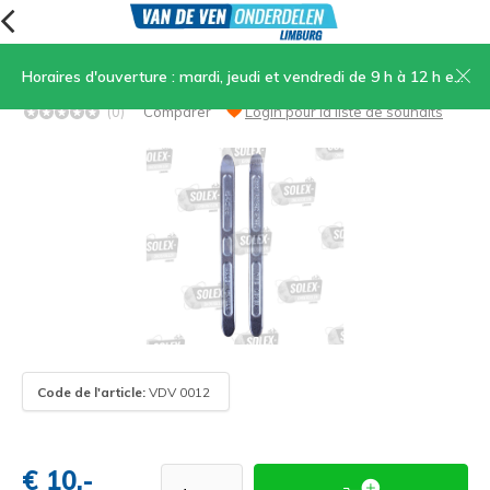
Horaires d'ouverture : mardi, jeudi et vendredi de 9 h à 12 h et de 13 h 30 à 17 h, samedi de 9 h à 12 h
Démonte-pneu 25 cm de long par 2 pièces
(0)
Comparer
Login pour la liste de souhaits
Code de l'article:
VDV 0012
€ 10,-