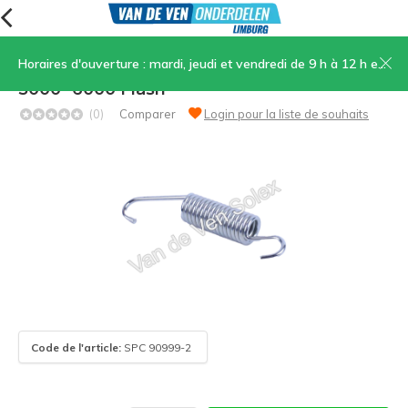
Horaires d'ouverture : mardi, jeudi et vendredi de 9 h à 12 h et de 13 h 30 à 17 h, samedi de 9 h à 12 h
49. Ressort pour béquille adapté au Type
5000 -6000 Flash
(0)
Comparer
Login pour la liste de souhaits
Code de l'article:
SPC 90999-2