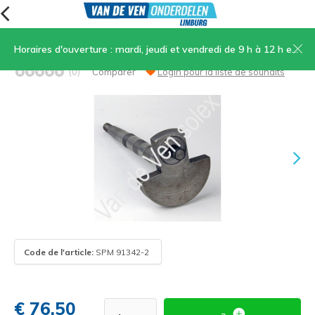
Horaires d'ouverture : mardi, jeudi et vendredi de 9 h à 12 h et de 13 h 30 à 17 h, samedi de 9 h à 12 h
28. Vilebrequin OTO-2200-1700
(0)
Comparer
Login pour la liste de souhaits
Code de l'article:
SPM 91342-2
€ 76,50