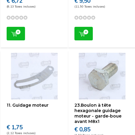
€ 6,72
€ 9,50
(8,13 Taxes incluses)
(11,50 Taxes incluses)
11. Guidage moteur
23.Boulon à tête
hexagonale guidage
moteur - garde-boue
avant M8x1
€ 1,75
€ 0,85
(2,12 Taxes incluses)