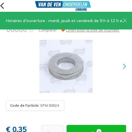
Horaires d'ouverture : mardi, jeudi et vendredi de 9 h à 12 h et de 13 h 30 à 17 h, samedi de 9 h à 12 h
24.Rivet épais M8.5x11.5
(0)
Comparer
Login pour la liste de souhaits
Code de l'article:
SPM 90824
€ 0,35