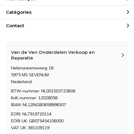
Catégories
Contact
Van de Ven Onderdelen Verkoop en
Reparatie
Helenaveenseweg 18
5975 MS SEVENUM
Nederland
BTW-nummer: NL001503723B06
KvK-nummer: 12028058
IBAN: NL12INGB0658998307
EORI: NL7919720114
EORI UK: GB075454106000
VAT UK: 381109119