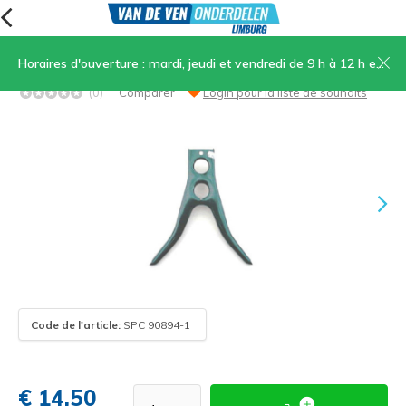
Horaires d'ouverture : mardi, jeudi et vendredi de 9 h à 12 h et de 13 h 30 à 17 h, samedi de 9 h à 12 h
15. Standard 3800
(0)
Comparer
Login pour la liste de souhaits
Code de l'article:
SPC 90894-1
€ 14,50