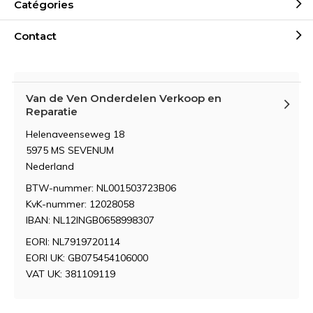
Catégories
Contact
Van de Ven Onderdelen Verkoop en
Reparatie
Helenaveenseweg 18
5975 MS SEVENUM
Nederland
BTW-nummer: NL001503723B06
KvK-nummer: 12028058
IBAN: NL12INGB0658998307
EORI: NL7919720114
EORI UK: GB075454106000
VAT UK: 381109119