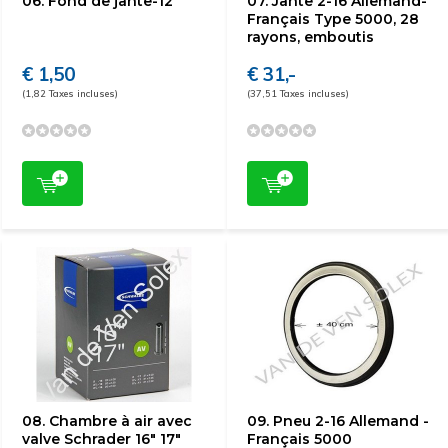
06. Fond de jante-12"
07. Jante 2-16 Allemand-
Français Type 5000, 28
rayons, emboutis
€ 1,50
€ 31,-
(1,82 Taxes incluses)
(37,51 Taxes incluses)
08. Chambre à air avec
09. Pneu 2-16 Allemand -
valve Schrader 16" 17"
Français 5000