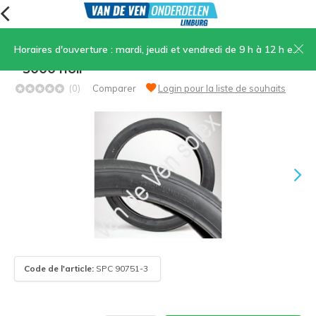
Horaires d'ouverture : mardi, jeudi et vendredi de 9 h à 12 h et de 13 h 30 à 17 h, samedi de 9 h à 12 h
09. Pneu extérieur 2-16 Allemand - Français
- 5000 noir
(0)
Comparer
Login pour la liste de souhaits
Code de l'article:
SPC 90751-3