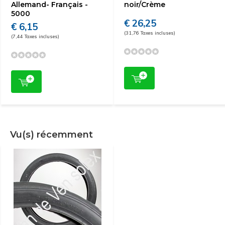
Allemand- Français -
noir/Crème
5000
€ 26,25
€ 6,15
(31,76 Taxes incluses)
(7,44 Taxes incluses)
Vu(s) récemment