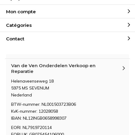
Mon compte
Catégories
Contact
Van de Ven Onderdelen Verkoop en
Reparatie
Helenaveenseweg 18
5975 MS SEVENUM
Nederland
BTW-nummer: NL001503723B06
KvK-nummer: 12028058
IBAN: NL12INGB0658998307
EORI: NL7919720114
EORI UK: GB075454106000