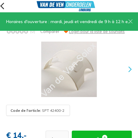
Horaires d'ouverture : mardi, jeudi et vendredi de 9 h à 12 h et de 13 h 30 à 17 h, samedi de 9 h à 12 h
01. Pièce intermédiaire blanche
(0)
Comparer
Login pour la liste de souhaits
Code de l'article:
SPT 42400-2
€ 14,-