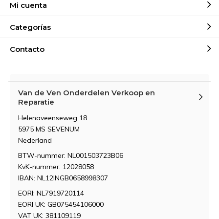
Mi cuenta
Categorías
Contacto
Van de Ven Onderdelen Verkoop en
Reparatie
Helenaveenseweg 18
5975 MS SEVENUM
Nederland
BTW-nummer: NL001503723B06
KvK-nummer: 12028058
IBAN: NL12INGB0658998307
EORI: NL7919720114
EORI UK: GB075454106000
VAT UK: 381109119