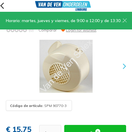
Horario: martes, jueves y viernes, de 9:00 a 12:00 y de 13:30 a 17:00; sábados, de 9:00 a 12:00
06. Tapa del volante blanca
(0)
Comparar
Login for wishlist
Código de artículo:
SPM 90770-3
€ 15,75