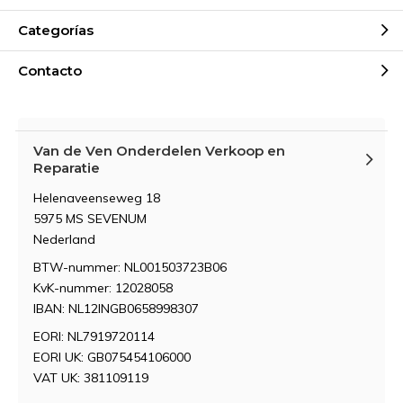
Categorías
Contacto
Van de Ven Onderdelen Verkoop en
Reparatie
Helenaveenseweg 18
5975 MS SEVENUM
Nederland
BTW-nummer: NL001503723B06
KvK-nummer: 12028058
IBAN: NL12INGB0658998307
EORI: NL7919720114
EORI UK: GB075454106000
VAT UK: 381109119