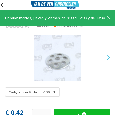
Horario: martes, jueves y viernes, de 9:00 a 12:00 y de 13:30 a 17:00; sábados, de 9:00 a 12:00
09. Placa de cierre del carburador
(0)
Comparar
Login for wishlist
Código de artículo:
SPM 90853
€ 0,42