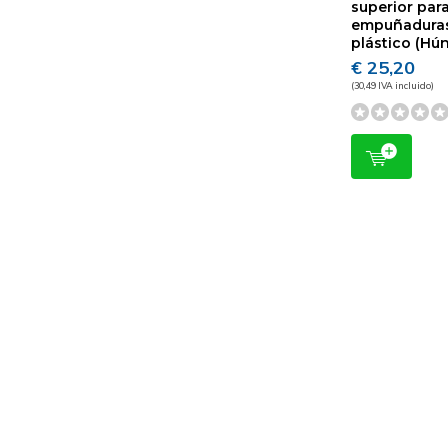
superior par
empuñadura
plástico (Hú
€ 25,20
(30,49 IVA incluido)