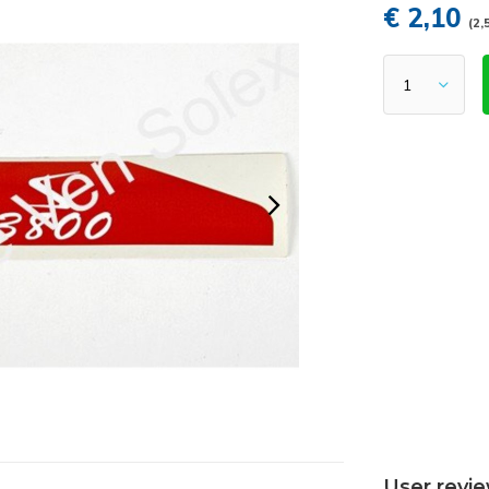
€ 2,10
(2,
User revi