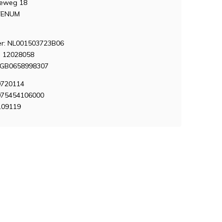
seweg 18
VENUM
: NL001503723B06
 12028058
NGB0658998307
9720114
075454106000
109119