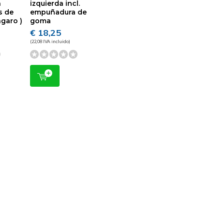
a
izquierda incl.
s de
empuñadura de
ngaro )
goma
€ 18,25
(22,08 IVA incluido)