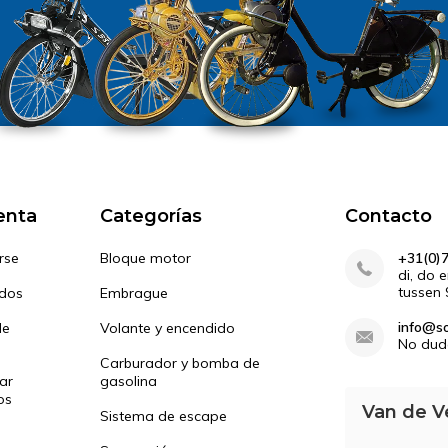
enta
Categorías
Contacto
rse
Bloque motor
+31(0)
di, do 
tussen 
idos
Embrague
info@so
de
Volante y encendido
No dud
Carburador y bomba de
ar
gasolina
os
Van de V
Sistema de escape