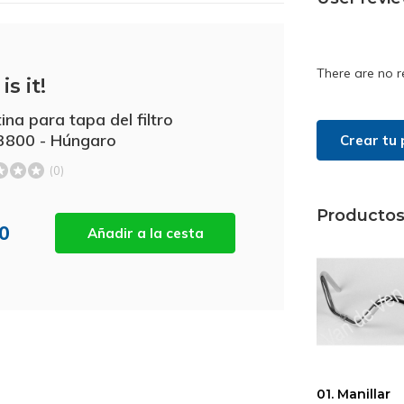
There are no r
is it!
ina para tapa del filtro
3800 - Húngaro
Crear tu 
(0)
Productos
10
Añadir a la cesta
01. Manillar