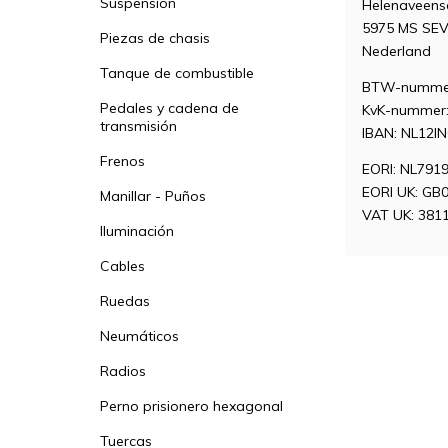
Suspensión
Helenaveen
5975 MS SE
Piezas de chasis
Nederland
Tanque de combustible
BTW-nummer
Pedales y cadena de
KvK-nummer:
transmisión
IBAN: NL12I
Frenos
EORI: NL791
EORI UK: GB
Manillar - Puños
VAT UK: 381
Iluminación
Cables
Ruedas
Neumáticos
Radios
Perno prisionero hexagonal
Tuercas