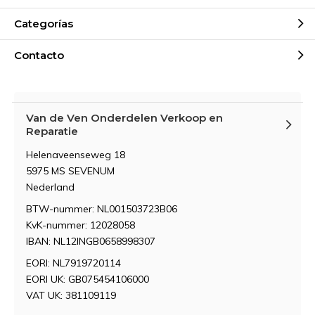
Categorías
Contacto
Van de Ven Onderdelen Verkoop en
Reparatie
Helenaveenseweg 18
5975 MS SEVENUM
Nederland
BTW-nummer: NL001503723B06
KvK-nummer: 12028058
IBAN: NL12INGB0658998307
EORI: NL7919720114
EORI UK: GB075454106000
VAT UK: 381109119