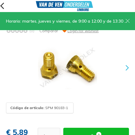
Horario: martes, jueves y viernes, de 9:00 a 12:00 y de 13:30 a 17:00; sábados, de 9:00 a 12:00
14. Chicle de combustible tamaño 26
(0)
Comparar
Login for wishlist
Código de artículo:
SPM 90183-1
€ 5,89