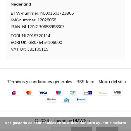
Nederland
BTW-nummer: NL001503723B06
KvK-nummer: 12028058
IBAN: NL12INGB0658998307
EORI: NL7919720114
EORI UK: GB075454106000
VAT UK: 381109119
Términos y condiciones generales
RSS feed
Mapa del sitio
© 2026 - Theme by
DMWS.nl
Nos gustaría colocar cookies en su ordenador para ayudar a mejorar