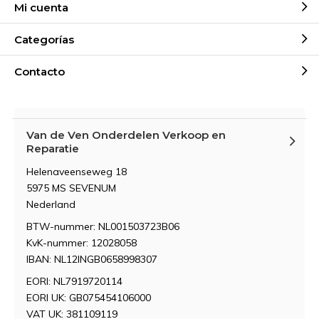
Mi cuenta
Categorías
Contacto
Van de Ven Onderdelen Verkoop en
Reparatie
Helenaveenseweg 18
5975 MS SEVENUM
Nederland
BTW-nummer: NL001503723B06
KvK-nummer: 12028058
IBAN: NL12INGB0658998307
EORI: NL7919720114
EORI UK: GB075454106000
VAT UK: 381109119