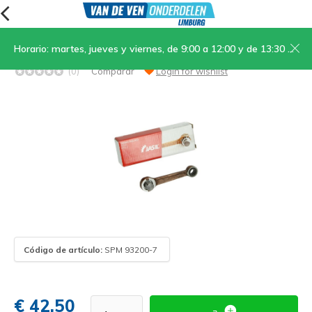
Horario: martes, jueves y viernes, de 9:00 a 12:00 y de 13:30 a 17:00; sábados, de 9:00 a 12:00
Biela Carrera
(0)
Comparar
Login for wishlist
Código de artículo:
SPM 93200-7
€ 42,50