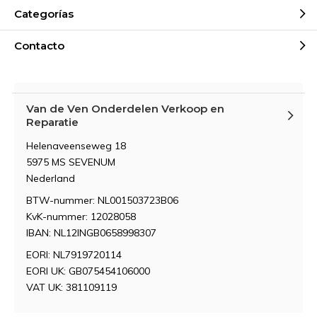
Categorías
Contacto
Van de Ven Onderdelen Verkoop en
Reparatie
Helenaveenseweg 18
5975 MS SEVENUM
Nederland
BTW-nummer: NL001503723B06
KvK-nummer: 12028058
IBAN: NL12INGB0658998307
EORI: NL7919720114
EORI UK: GB075454106000
VAT UK: 381109119