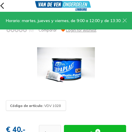
Horario: martes, jueves y viernes, de 9:00 a 12:00 y de 13:30 a 17:00; sábados, de 9:00 a 12:00
Masilla de aluminio, lata
(0)
Comparar
Login for wishlist
Código de artículo:
VDV 1028
€ 40,-