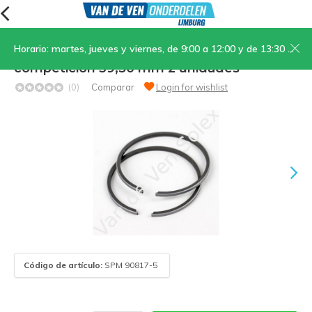
Horario: martes, jueves y viernes, de 9:00 a 12:00 y de 13:30 a 17:00; sábados, de 9:00 a 12:00
24. Juego de aros de pistón de
competición 39,50 mm 2 unidades
(0)
Comparar
Login for wishlist
Código de artículo:
SPM 90817-5