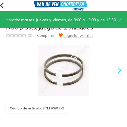
Horario: martes, jueves y viernes, de 9:00 a 12:00 y de 13:30 a 17:00; sábados, de 9:00 a 12:00
24. Anillo de pistón estándar OTO-2200-
1700 Ø 39,5, juego de 2 unidades
(0)
Comparar
Login for wishlist
Código de artículo:
SPM 90817-2