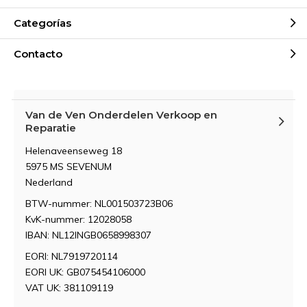
Categorías
Contacto
Van de Ven Onderdelen Verkoop en
Reparatie
Helenaveenseweg 18
5975 MS SEVENUM
Nederland
BTW-nummer: NL001503723B06
KvK-nummer: 12028058
IBAN: NL12INGB0658998307
EORI: NL7919720114
EORI UK: GB075454106000
VAT UK: 381109119