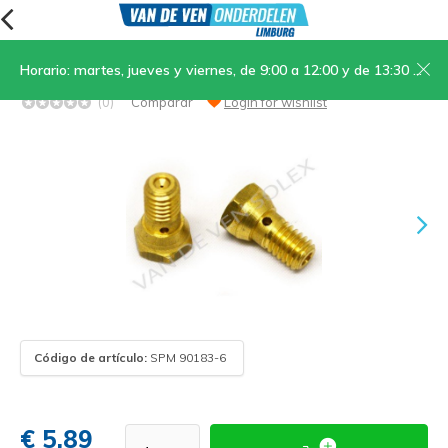
Horario: martes, jueves y viernes, de 9:00 a 12:00 y de 13:30 a 17:00; sábados, de 9:00 a 12:00
14. Chicle de combustible tamaño 31
(0)
Comparar
Login for wishlist
Código de artículo:
SPM 90183-6
€ 5,89