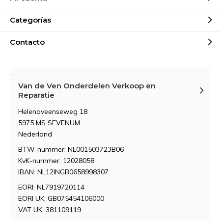
Categorías
Contacto
Van de Ven Onderdelen Verkoop en
Reparatie
Helenaveenseweg 18
5975 MS SEVENUM
Nederland
BTW-nummer: NL001503723B06
KvK-nummer: 12028058
IBAN: NL12INGB0658998307
EORI: NL7919720114
EORI UK: GB075454106000
VAT UK: 381109119