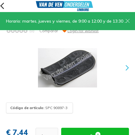
Horario: martes, jueves y viernes, de 9:00 a 12:00 y de 13:30 a 17:00; sábados, de 9:00 a 12:00
13. Reposapiés Tipo 2200-1700
(0)
Comparar
Login for wishlist
Código de artículo:
SPC 90897-3
€ 7,44