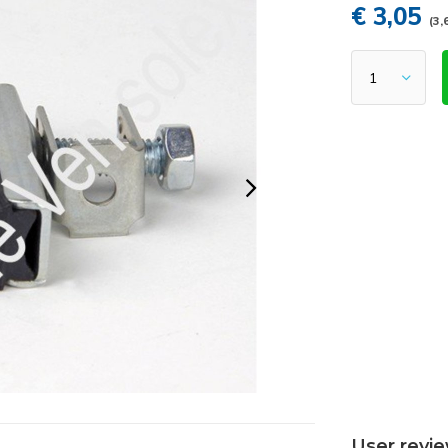
€ 3,05
(3,
User revi