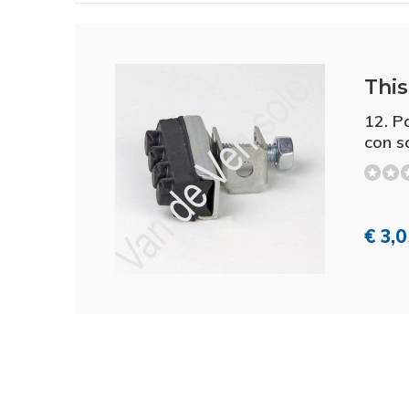
This 
12. P
con s
€ 3,