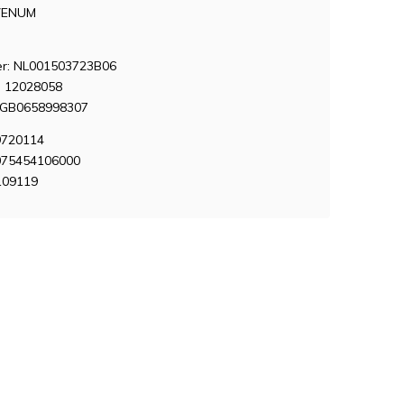
VENUM
: NL001503723B06
 12028058
NGB0658998307
9720114
075454106000
109119