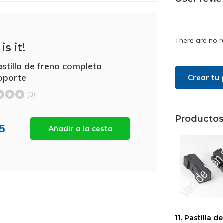
There are no r
is it!
astilla de freno completa
oporte
Crear tu 
(0)
Productos
05
Añadir a la cesta
11. Pastilla d