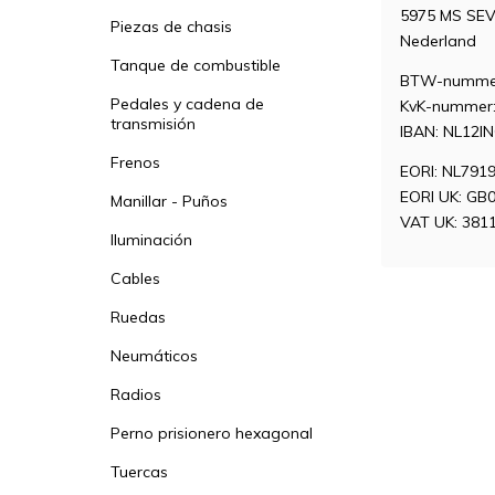
5975 MS SE
Piezas de chasis
Nederland
Tanque de combustible
BTW-nummer
Pedales y cadena de
KvK-nummer:
transmisión
IBAN: NL12I
Frenos
EORI: NL791
EORI UK: GB
Manillar - Puños
VAT UK: 381
Iluminación
Cables
Ruedas
Neumáticos
Radios
Perno prisionero hexagonal
Tuercas