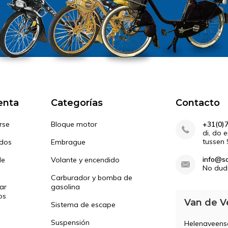
enta
Categorías
Contacto
rse
Bloque motor
+31(0)
di, do 
tussen 
idos
Embrague
info@so
de
Volante y encendido
No dud
Carburador y bomba de
ar
gasolina
os
Van de V
Sistema de escape
Suspensión
Helenaveen